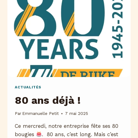
:
LANCEMENT
DU
GROUPE
DE
RÉFLEXION
DÉDIÉ
À
L’OBJECTIF
OPÉRATIONNEL
#1.3.
ACTUALITÉS
80 ans déjà !
Par
Emmanuelle Petit
7 mai 2025
Ce mercredi, notre entreprise fête ses 80
bougies
. 80 ans, c’est long. Mais c’est