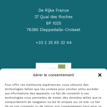
De Rijke France
37 Quai des Roches
BP 1025
76380 Dieppedalle-Croisset
contact.france@derijke.com
+33 2 35 65 32 44
Gérer le consentement
Pour offrir les meilleures expériences, nous utilisons des
technologies telles que les cookies pour stocker et/ou accéder
aux informations des appareils. Le fait de consentir à ces
technologies nous permettra de traiter des données telles que le
Index de l’égalité professionnelle femmes-hommes : résultat
comportement de navigation ou les ID uniques sur ce site. Le fait
incalculable
de ne pas consentir ou de retirer son consentement peut avoir un