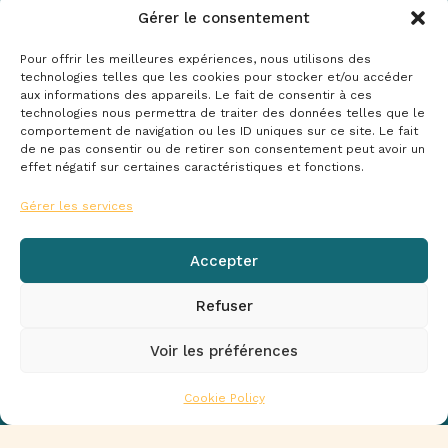
Gérer le consentement
Pour offrir les meilleures expériences, nous utilisons des
technologies telles que les cookies pour stocker et/ou accéder
aux informations des appareils. Le fait de consentir à ces
technologies nous permettra de traiter des données telles que le
Index de l’égalité professionnelle femmes-hommes : résultat
comportement de navigation ou les ID uniques sur ce site. Le fait
incalculable
de ne pas consentir ou de retirer son consentement peut avoir un
effet négatif sur certaines caractéristiques et fonctions.
Gérer les services
Accepter
Mentions Légales
De Rijke Group
Politique de cookies (EU)
Politique de confidentialité
Refuser
Conditions particulières
Conditions générales
Voir les préférences
© 2026 De Rijke France - Développé par
We Are Vikings
Cookie Policy
Linkedin